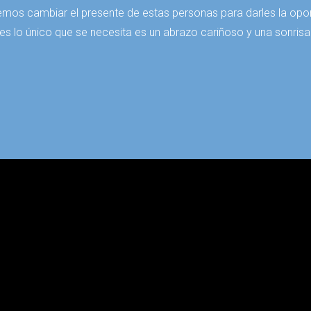
mos cambiar el presente de estas personas para darles la oport
s lo único que se necesita es un abrazo cariñoso y una sonris