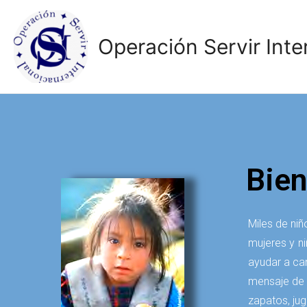
Operación Servir Inte
Bie
Miles de niñ
mujeres y n
ayudar a ca
mensaje de 
zapatos, jug