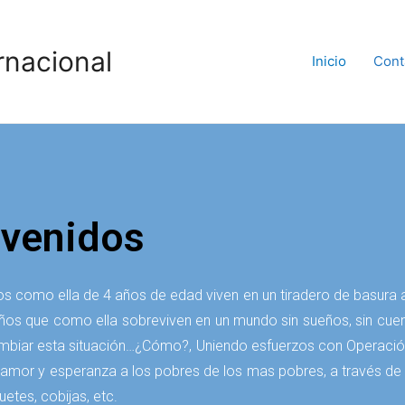
rnacional
Inicio
Cont
nvenidos
os como ella de 4 años de edad viven en un tiradero de basura 
iños que como ella sobreviven en un mundo sin sueños, sin cuen
mbiar esta situación…¿Cómo?, Uniendo esfuerzos con Operación 
amor y esperanza a los pobres de los mas pobres, a través de s
uetes, cobijas, etc.